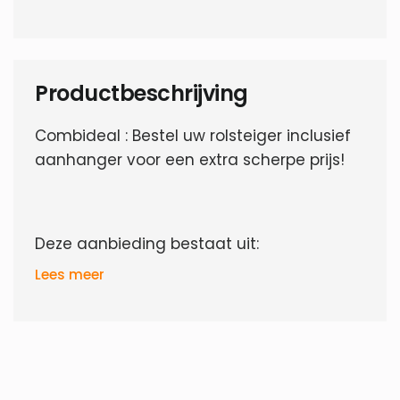
Productbeschrijving
Combideal : Bestel uw rolsteiger inclusief
aanhanger voor een extra scherpe prijs!
Deze aanbieding bestaat uit:
Lees meer
1 x
Steigeraanhanger afsluitbaar 250
1 x
Rolsteiger Compleet 135 x 250 x 8,2
meter werkhoogte