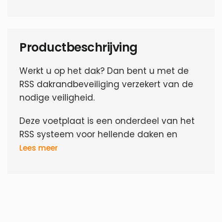
Productbeschrijving
Werkt u op het dak? Dan bent u met de
RSS dakrandbeveiliging verzekert van de
nodige veiligheid.
Deze voetplaat is een onderdeel van het
RSS systeem voor hellende daken en
wordt gebruikt om de staander in te
Lees meer
plaatsen wanneer het dak niet voorziet
van een veilig bevestigingspunt (of
dakgoot).