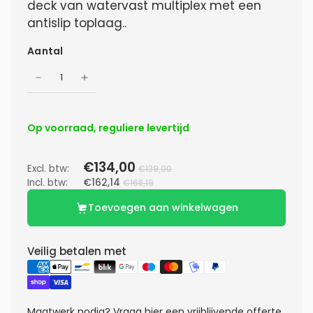
deck van watervast multiplex met een
antislip toplaag..
Aantal
Op voorraad, reguliere levertijd
€134,00
Excl. btw:
€139,00
Incl. btw:
€162,14
€168,19
Toevoegen aan winkelwagen
Veilig betalen met
Maatwerk nodig?
Vraag hier een vrijblijvende offerte