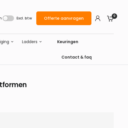
0
Offerte aanvragen
n
Excl. btw
iging
Ladders
Keuringen
Contact & faq
atformen