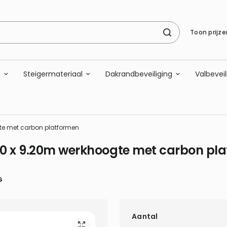
Toon prijze
s
Steigermateriaal
Dakrandbeveiliging
Valbeveil
gte met carbon platformen
190 x 9.20m werkhoogte met carbon pl
G
Aantal