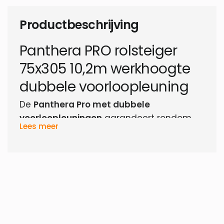
Productbeschrijving
Panthera PRO rolsteiger
75x305 10,2m werkhoogte
dubbele voorloopleuning
De
Panthera Pro met dubbele
voorloopleuningen
garandeert rondom
Lees meer
veiligheid bij vrijstaand gebruik. Je bouwt
snel, veilig en volledig zelfstandig op –
ideaal voor open ruimtes zoals
bouwplaatsen of industriële omgevingen.
Deze steiger beschikt over platformen van
hout. De werkhoogte is 10,2 meter, de
steigerbreedte is 75 cm en de