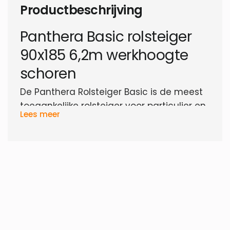
Productbeschrijving
Panthera Basic rolsteiger
90x185 6,2m werkhoogte
schoren
De Panthera Rolsteiger Basic is de meest
toegankelijke rolsteiger voor particulier en
Lees meer
semi-professioneel gebruik. Deze steiger is
door zijn samenstelling voordelig aan te
bieden ten opzichte van professionele
varianten, zonder dat u inlevert op
kwaliteit. De steigers worden in Nederland
gemaakt en worden volledig rondom
gelast. Daarnaast wordt er gebruik
gemaakt van vaste koppelstukken. Dit