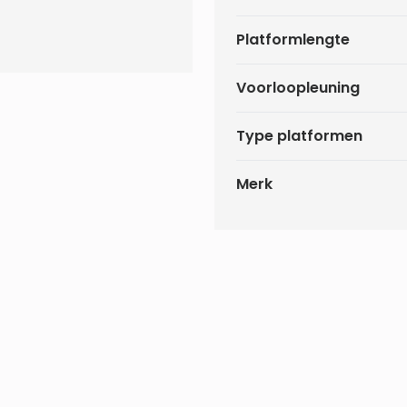
Platformlengte
Voorloopleuning
rkhoogte
Type platformen
Merk
 binnen 1-2
vervoer bij u