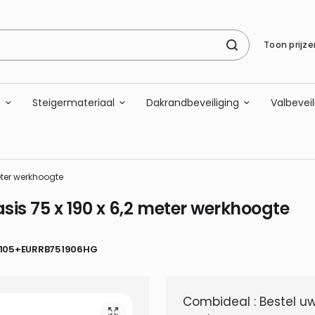
Toon prijze
s
Steigermateriaal
Dakrandbeveiliging
Valbeveil
eter werkhoogte
sis 75 x 190 x 6,2 meter werkhoogte
10105+EURRB751906HG
Combideal : Bestel uw