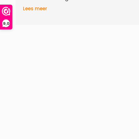
Lees meer
9,0
1 x
Aanhangwagen / Bakwagen GT 750
1 x
Rolsteiger Basis 75 x 190 x 6,2 meter we
Levering uit voorraad, gratis verzending en
werkdagen leverbaar.
Deze steigeraanhangers worden met eigen 
afgeleverd in Nederland en België.
Specificaties
aanhanger / bakwagen
: