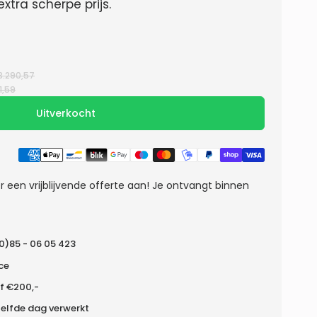
tra scherpe prijs.
3.290,57
1,59
Uitverkocht
r een vrijblijvende offerte aan! Je ontvangt binnen
(0)85 - 06 05 423
ice
f €200,-
zelfde dag verwerkt