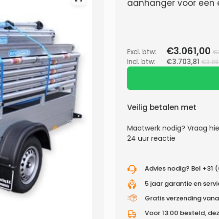
aanhanger voor een ex
€3.061,00
Excl. btw:
€
Incl. btw:
€3.703,81
€3.98
Veilig betalen met
Maatwerk nodig?
Vraag hie
24 uur reactie
Advies nodig? Bel +31 
5 jaar garantie en serv
Gratis verzending vana
Voor 13:00 besteld, de