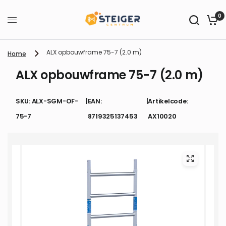
0
ALX opbouwframe 75-7 (2.0 m)
Home
ALX opbouwframe 75-7 (2.0 m)
SKU: ALX-SGM-OF-
|
EAN:
|
Artikelcode:
75-7
8719325137453
AX10020